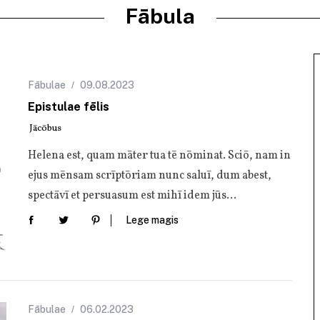
Fābula
Fābulae
09.08.2023
Epistulae fēlis
Jācōbus
Hele­na est, quam māter tua tē nōmi­nat. Sciō, nam in
ejus mēn­sam scrīp­tō­riam nunc sal­uī, dum abest,
spec­tā­vī et per­sua­sum est mihī idem jūs…
Lege magis
Fābulae
06.02.2023