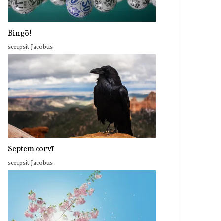
Bingō!
scrīpsit Jācōbus
Septem corvī
scrīpsit Jācōbus