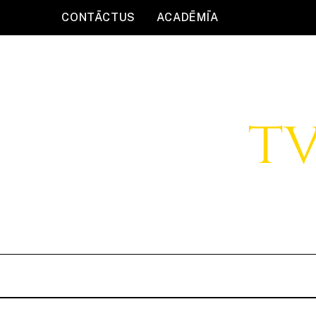
CONTĀCTUS
ACADĒMĪA