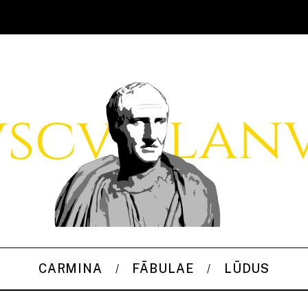
CARMINA
FĀBULAE
LŪDUS