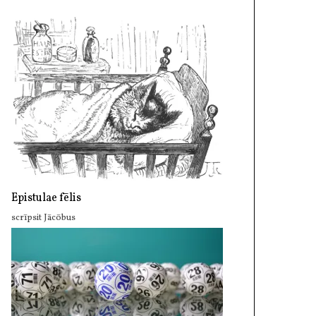
Epistulae fēlis
scrīpsit Jācōbus