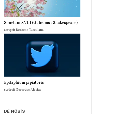
Sōnetum XVIII (Guliēlmus Shakespeare)
scrīpsit Redāctiō Tusculāna
Epitaphium pipiatōris
scrīpsit Gerardus Alesius
DĒ NŌBĪS