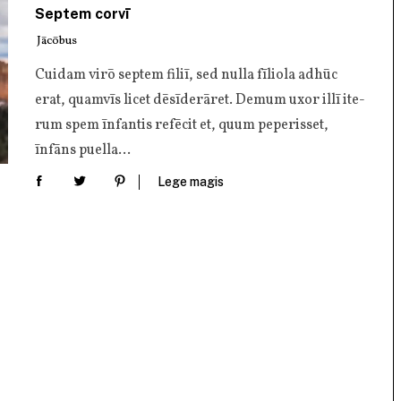
Septem corvī
Jācōbus
Cui­dam virō sep­tem filiī, sed nul­la fīlio­la adhūc
erat, quam­vīs licet dēsī­de­rā­ret. Demum uxor illī ite­
rum spem īnfan­tis refē­cit et, quum pepe­ris­set,
īnfāns puella…
Lege magis